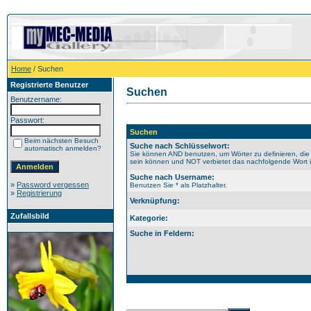
Home
/ Suchen
Registrierte Benutzer
Suchen
Benutzername:
Passwort:
Suchen
Beim nächsten Besuch
Suche nach Schlüsselwort:
automatisch anmelden?
Sie können AND benutzen, um Wörter zu definieren, die
sein können und NOT verbietet das nachfolgende Wort im
Suche nach Username:
»
Password vergessen
Benutzen Sie * als Platzhalter.
»
Registrierung
Verknüpfung:
Zufallsbild
Kategorie:
Suche in Feldern: