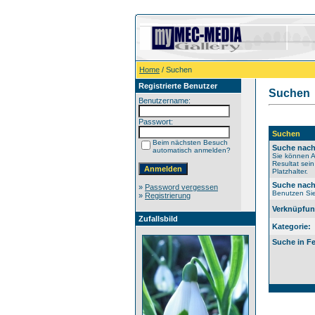
Home
/ Suchen
Registrierte Benutzer
Suchen
Benutzername:
Passwort:
Suchen
Beim nächsten Besuch
Suche nach
automatisch anmelden?
Sie können A
Resultat sei
Platzhalter.
Suche nach
»
Password vergessen
Benutzen Sie 
»
Registrierung
Verknüpfun
Zufallsbild
Kategorie:
Suche in Fe