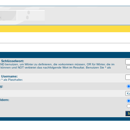
 Schlüsselwort:
ND benutzen, um Wörter zu definieren, die vorkommen müssen, OR für Wörter, die im
n können und NOT verbietet das nachfolgende Wort im Resultat. Benutzen Sie * als
 Username:
* als Platzhalter.
g:
ldern: