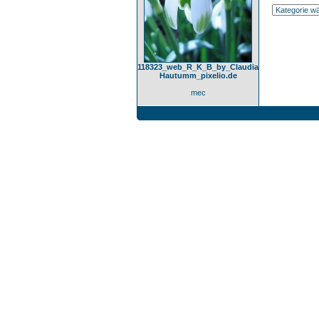
118323_web_R_K_B_by_Claudia
Hautumm_pixelio.de
mec