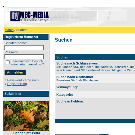
Home
/ Suchen
Registrierte Benutzer
Suchen
Benutzername:
Passwort:
Suchen
Beim nächsten Besuch
Suche nach Schlüsselwort:
automatisch anmelden?
Sie können AND benutzen, um Wörter zu definieren, die
sein können und NOT verbietet das nachfolgende Wort im
Suche nach Username:
»
Password vergessen
Benutzen Sie * als Platzhalter.
»
Registrierung
Verknüpfung:
Zufallsbild
Kategorie:
Suche in Feldern:
Eichenblatt-Petra