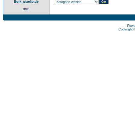
Bork_pixelio.de
mec
Powe
Copyright