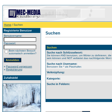
Home
/ Suchen
Registrierte Benutzer
Suchen
Benutzername:
Passwort:
Suchen
Beim nächsten Besuch
Suche nach Schlüsselwort:
automatisch anmelden?
Sie können AND benutzen, um Wörter zu definieren, die
sein können und NOT verbietet das nachfolgende Wort im
Suche nach Username:
»
Password vergessen
Benutzen Sie * als Platzhalter.
»
Registrierung
Verknüpfung:
Zufallsbild
Kategorie:
Suche in Feldern: