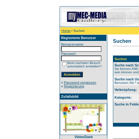
Home
/ Suchen
Registrierte Benutzer
Suchen
Benutzername:
Passwort:
Suchen
Beim nächsten Besuch
Suche nach Sc
automatisch anmelden?
Sie können AND b
sein können und 
Suche nach U
»
Password vergessen
Benutzen Sie * al
»
Registrierung
Verknüpfung:
Zufallsbild
Kategorie:
Suche in Felde
VielenDank