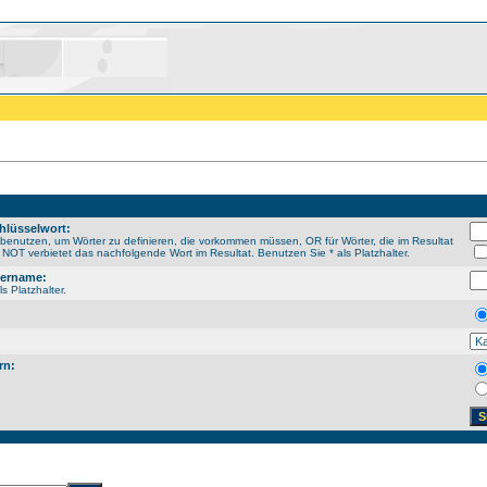
hlüsselwort:
enutzen, um Wörter zu definieren, die vorkommen müssen, OR für Wörter, die im Resultat
NOT verbietet das nachfolgende Wort im Resultat. Benutzen Sie * als Platzhalter.
sername:
s Platzhalter.
rn: