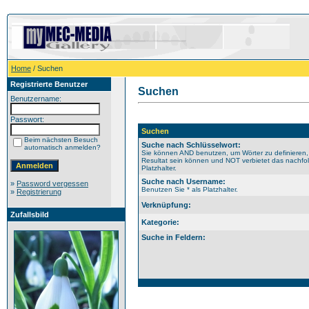
Home
/ Suchen
Registrierte Benutzer
Suchen
Benutzername:
Passwort:
Suchen
Beim nächsten Besuch
Suche nach Schlüsselwort:
automatisch anmelden?
Sie können AND benutzen, um Wörter zu definieren,
Resultat sein können und NOT verbietet das nachfol
Platzhalter.
Suche nach Username:
»
Password vergessen
Benutzen Sie * als Platzhalter.
»
Registrierung
Verknüpfung:
Zufallsbild
Kategorie:
Suche in Feldern: