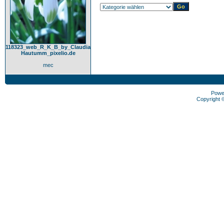
118323_web_R_K_B_by_Claudia
Hautumm_pixelio.de
mec
Powe
Copyright