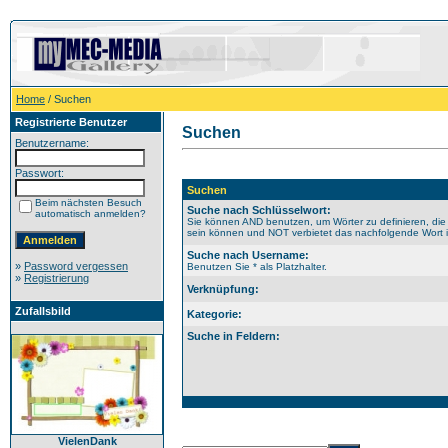
Home
/ Suchen
Registrierte Benutzer
Suchen
Benutzername:
Passwort:
Suchen
Beim nächsten Besuch
Suche nach Schlüsselwort:
automatisch anmelden?
Sie können AND benutzen, um Wörter zu definieren, die
sein können und NOT verbietet das nachfolgende Wort im
Suche nach Username:
»
Password vergessen
Benutzen Sie * als Platzhalter.
»
Registrierung
Verknüpfung:
Zufallsbild
Kategorie:
Suche in Feldern:
VielenDank