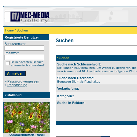
Home
/ Suchen
Registrierte Benutzer
Suchen
Benutzername:
Passwort:
Suchen
Beim nächsten Besuch
Suche nach Schlüsselwort:
automatisch anmelden?
Sie können AND benutzen, um Wörter zu definieren, die
sein können und NOT verbietet das nachfolgende Wort im
Suche nach Username:
»
Password vergessen
Benutzen Sie * als Platzhalter.
»
Registrierung
Verknüpfung:
Zufallsbild
Kategorie:
Suche in Feldern:
Sommerblumen-Rosel