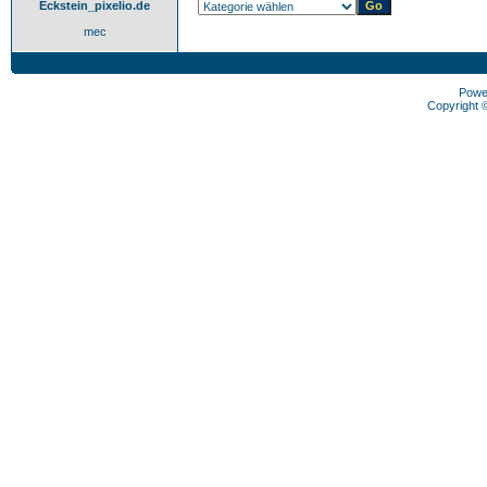
Eckstein_pixelio.de
mec
Powe
Copyright