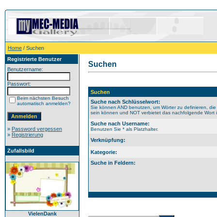
Home
/ Suchen
Registrierte Benutzer
Suchen
Benutzername:
Passwort:
Suchen
Beim nächsten Besuch
Suche nach Schlüsselwort:
automatisch anmelden?
Sie können AND benutzen, um Wörter zu definieren, die
sein können und NOT verbietet das nachfolgende Wort im
Suche nach Username:
»
Password vergessen
Benutzen Sie * als Platzhalter.
»
Registrierung
Verknüpfung:
Zufallsbild
Kategorie:
Suche in Feldern:
VielenDank