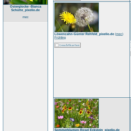
Osterglocke -Bianca
Schütte_pixelio.de
mec
Löwenzahn-Günter Rehfeld_pixelio.de
(
mec
)
Frühling
Sommerblumen-Rosel Eckstein_pixelio.de