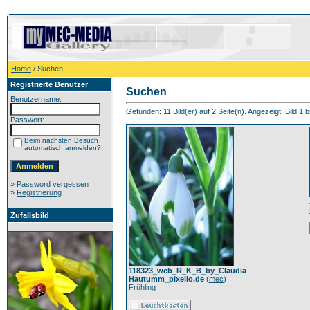
Home
/ Suchen
Registrierte Benutzer
Suchen
Benutzername:
Gefunden: 11 Bild(er) auf 2 Seite(n). Angezeigt: Bild 1 b
Passwort:
Beim nächsten Besuch
automatisch anmelden?
»
Password vergessen
»
Registrierung
Zufallsbild
118323_web_R_K_B_by_Claudia
Hautumm_pixelio.de
(
mec
)
Frühling