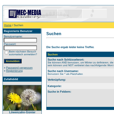
Home
/ Suchen
Registrierte Benutzer
Suchen
Benutzername:
Passwort:
Die Suche ergab leider keine Treffer.
Beim nächsten Besuch
automatisch anmelden?
Suchen
Suche nach Schlüsselwort:
Sie können AND benutzen, um Wörter zu definieren, die
sein können und NOT verbietet das nachfolgende Wort im
»
Password vergessen
»
Registrierung
Suche nach Username:
Benutzen Sie * als Platzhalter.
Zufallsbild
Verknüpfung:
Kategorie:
Suche in Feldern:
Löwenzahn-Günter