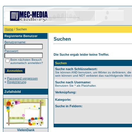
Home
/ Suchen
Registrierte Benutzer
Suchen
Benutzername:
Passwort:
Die Suche ergab leider keine Treffer.
Beim nächsten Besuch
automatisch anmelden?
Suchen
Suche nach Schlüsselwort:
Sie können AND benutzen, um Wörter zu definieren, die
sein können und NOT verbietet das nachfolgende Wort im
»
Password vergessen
»
Registrierung
Suche nach Username:
Benutzen Sie * als Platzhalter.
Zufallsbild
Verknüpfung:
Kategorie:
Suche in Feldern:
VielenDank