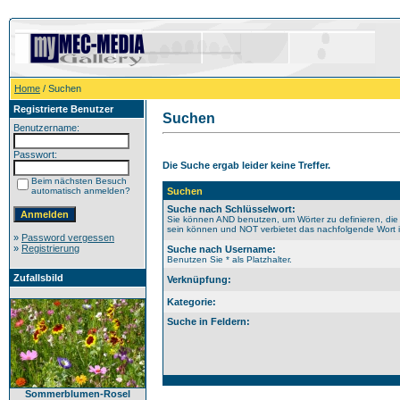
Home
/ Suchen
Registrierte Benutzer
Suchen
Benutzername:
Passwort:
Die Suche ergab leider keine Treffer.
Beim nächsten Besuch
automatisch anmelden?
Suchen
Suche nach Schlüsselwort:
Sie können AND benutzen, um Wörter zu definieren, die
sein können und NOT verbietet das nachfolgende Wort im
»
Password vergessen
»
Registrierung
Suche nach Username:
Benutzen Sie * als Platzhalter.
Zufallsbild
Verknüpfung:
Kategorie:
Suche in Feldern:
Sommerblumen-Rosel