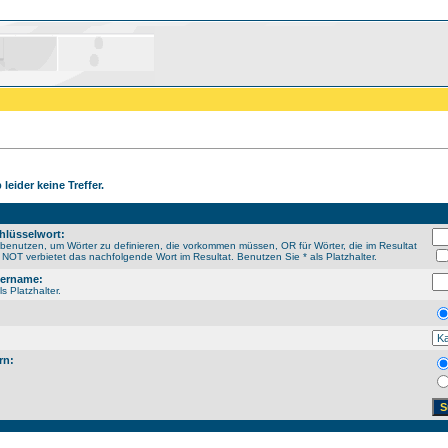
leider keine Treffer.
hlüsselwort:
enutzen, um Wörter zu definieren, die vorkommen müssen, OR für Wörter, die im Resultat
NOT verbietet das nachfolgende Wort im Resultat. Benutzen Sie * als Platzhalter.
sername:
s Platzhalter.
rn: