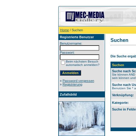
Home
/ Suchen
Registrierte Benutzer
Suchen
Benutzername:
Passwort:
Die Suche ergab 
Beim nächsten Besuch
automatisch anmelden?
Suchen
Suche nach Sc
Sie können AND b
sein können und 
»
Password vergessen
»
Registrierung
Suche nach U
Benutzen Sie * al
Zufallsbild
Verknüpfung:
Kategorie:
Suche in Felde