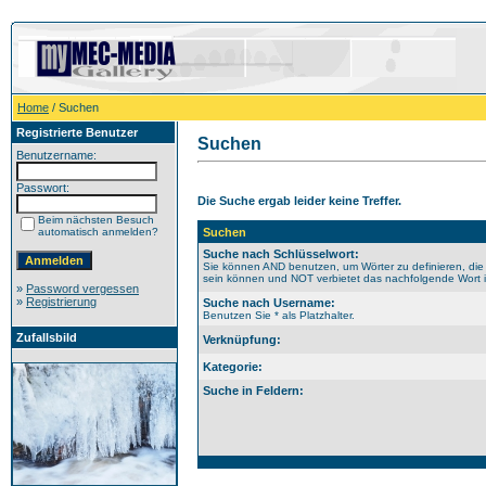
Home
/ Suchen
Registrierte Benutzer
Suchen
Benutzername:
Passwort:
Die Suche ergab leider keine Treffer.
Beim nächsten Besuch
automatisch anmelden?
Suchen
Suche nach Schlüsselwort:
Sie können AND benutzen, um Wörter zu definieren, die
sein können und NOT verbietet das nachfolgende Wort im
»
Password vergessen
»
Registrierung
Suche nach Username:
Benutzen Sie * als Platzhalter.
Zufallsbild
Verknüpfung:
Kategorie:
Suche in Feldern: