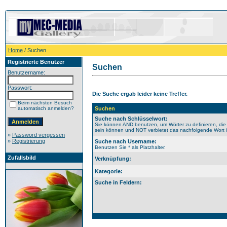
Home
/ Suchen
Registrierte Benutzer
Suchen
Benutzername:
Passwort:
Die Suche ergab leider keine Treffer.
Beim nächsten Besuch
automatisch anmelden?
Suchen
Suche nach Schlüsselwort:
Sie können AND benutzen, um Wörter zu definieren, die
sein können und NOT verbietet das nachfolgende Wort im
»
Password vergessen
»
Registrierung
Suche nach Username:
Benutzen Sie * als Platzhalter.
Zufallsbild
Verknüpfung:
Kategorie:
Suche in Feldern: