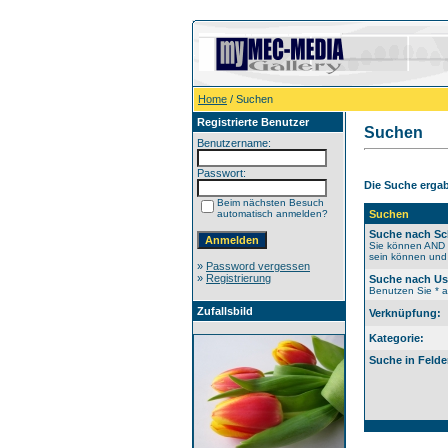
Home
/ Suchen
Registrierte Benutzer
Suchen
Benutzername:
Passwort:
Die Suche ergab 
Beim nächsten Besuch
automatisch anmelden?
Suchen
Suche nach Sc
Sie können AND b
sein können und 
»
Password vergessen
»
Registrierung
Suche nach U
Benutzen Sie * al
Zufallsbild
Verknüpfung:
Kategorie:
Suche in Felde