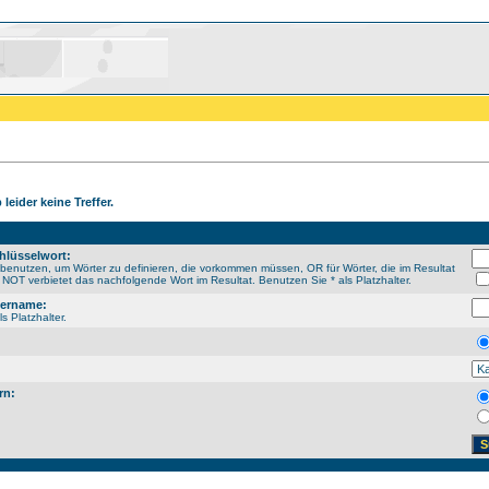
leider keine Treffer.
hlüsselwort:
enutzen, um Wörter zu definieren, die vorkommen müssen, OR für Wörter, die im Resultat
NOT verbietet das nachfolgende Wort im Resultat. Benutzen Sie * als Platzhalter.
sername:
s Platzhalter.
rn: