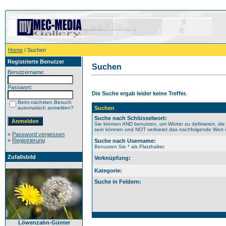
Home
/ Suchen
Registrierte Benutzer
Suchen
Benutzername:
Passwort:
Die Suche ergab leider keine Treffer.
Beim nächsten Besuch
automatisch anmelden?
Suchen
Suche nach Schlüsselwort:
Sie können AND benutzen, um Wörter zu definieren, die
sein können und NOT verbietet das nachfolgende Wort im
»
Password vergessen
»
Registrierung
Suche nach Username:
Benutzen Sie * als Platzhalter.
Zufallsbild
Verknüpfung:
Kategorie:
Suche in Feldern:
Löwenzahn-Günter