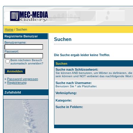
Home
/ Suchen
Registrierte Benutzer
Suchen
Benutzername:
Passwort:
Die Suche ergab leider keine Treffer.
Beim nächsten Besuch
automatisch anmelden?
Suchen
Suche nach Schlüsselwort:
Sie können AND benutzen, um Wörter zu definieren, die
sein können und NOT verbietet das nachfolgende Wort im
»
Password vergessen
»
Registrierung
Suche nach Username:
Benutzen Sie * als Platzhalter.
Zufallsbild
Verknüpfung:
Kategorie:
Suche in Feldern: