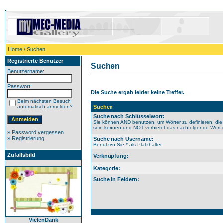
Home
/ Suchen
Registrierte Benutzer
Suchen
Benutzername:
Passwort:
Die Suche ergab leider keine Treffer.
Beim nächsten Besuch
automatisch anmelden?
Suchen
Suche nach Schlüsselwort:
Sie können AND benutzen, um Wörter zu definieren, die
sein können und NOT verbietet das nachfolgende Wort im
»
Password vergessen
»
Registrierung
Suche nach Username:
Benutzen Sie * als Platzhalter.
Zufallsbild
Verknüpfung:
Kategorie:
Suche in Feldern:
VielenDank