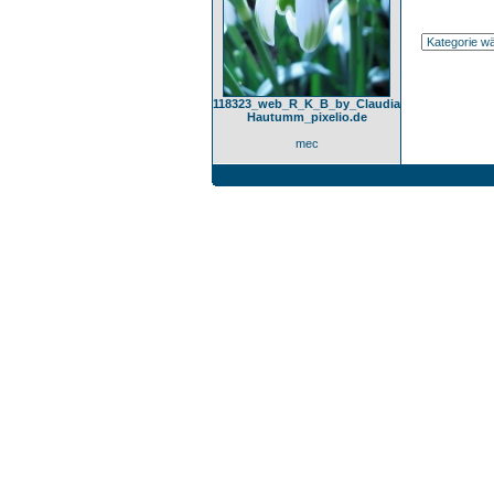
118323_web_R_K_B_by_Claudia
Hautumm_pixelio.de
mec