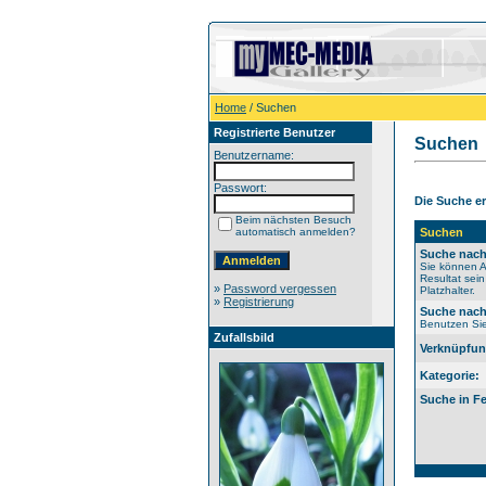
Home
/ Suchen
Registrierte Benutzer
Suchen
Benutzername:
Passwort:
Die Suche er
Beim nächsten Besuch
automatisch anmelden?
Suchen
Suche nach
Sie können A
Resultat sei
»
Password vergessen
Platzhalter.
»
Registrierung
Suche nach
Benutzen Sie 
Zufallsbild
Verknüpfun
Kategorie:
Suche in Fe