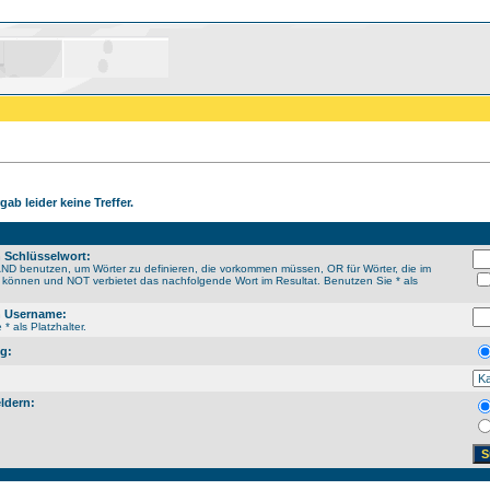
gab leider keine Treffer.
 Schlüsselwort:
ND benutzen, um Wörter zu definieren, die vorkommen müssen, OR für Wörter, die im
n können und NOT verbietet das nachfolgende Wort im Resultat. Benutzen Sie * als
 Username:
* als Platzhalter.
g:
ldern: