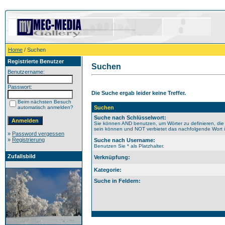
Home
/ Suchen
Registrierte Benutzer
Suchen
Benutzername:
Passwort:
Die Suche ergab leider keine Treffer.
Beim nächsten Besuch
automatisch anmelden?
Suchen
Suche nach Schlüsselwort:
Sie können AND benutzen, um Wörter zu definieren, die
sein können und NOT verbietet das nachfolgende Wort im
»
Password vergessen
»
Registrierung
Suche nach Username:
Benutzen Sie * als Platzhalter.
Zufallsbild
Verknüpfung:
Kategorie:
Suche in Feldern: