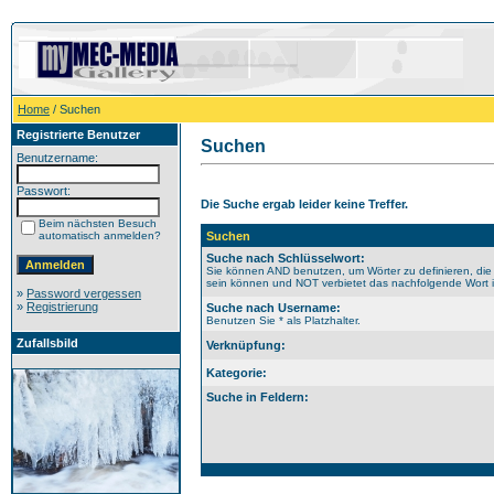
Home
/ Suchen
Registrierte Benutzer
Suchen
Benutzername:
Passwort:
Die Suche ergab leider keine Treffer.
Beim nächsten Besuch
automatisch anmelden?
Suchen
Suche nach Schlüsselwort:
Sie können AND benutzen, um Wörter zu definieren, die
sein können und NOT verbietet das nachfolgende Wort im
»
Password vergessen
»
Registrierung
Suche nach Username:
Benutzen Sie * als Platzhalter.
Zufallsbild
Verknüpfung:
Kategorie:
Suche in Feldern: