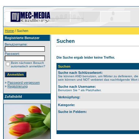
Home
/ Suchen
Registrierte Benutzer
Suchen
Benutzername:
Passwort:
Die Suche ergab leider keine Treffer.
Beim nächsten Besuch
automatisch anmelden?
Suchen
Suche nach Schlüsselwort:
Sie können AND benutzen, um Wörter zu definieren, die
sein können und NOT verbietet das nachfolgende Wort im
»
Password vergessen
»
Registrierung
Suche nach Username:
Benutzen Sie * als Platzhalter.
Zufallsbild
Verknüpfung:
Kategorie:
Suche in Feldern: