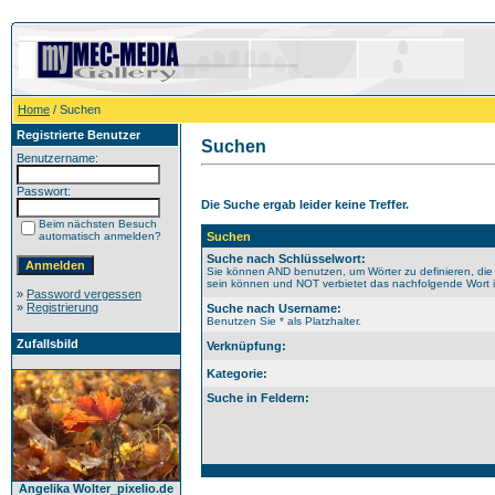
Home
/ Suchen
Registrierte Benutzer
Suchen
Benutzername:
Passwort:
Die Suche ergab leider keine Treffer.
Beim nächsten Besuch
automatisch anmelden?
Suchen
Suche nach Schlüsselwort:
Sie können AND benutzen, um Wörter zu definieren, die
sein können und NOT verbietet das nachfolgende Wort im
»
Password vergessen
»
Registrierung
Suche nach Username:
Benutzen Sie * als Platzhalter.
Zufallsbild
Verknüpfung:
Kategorie:
Suche in Feldern:
Angelika Wolter_pixelio.de