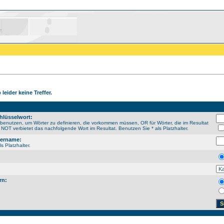
leider keine Treffer.
hlüsselwort:
enutzen, um Wörter zu definieren, die vorkommen müssen, OR für Wörter, die im Resultat
NOT verbietet das nachfolgende Wort im Resultat. Benutzen Sie * als Platzhalter.
sername:
s Platzhalter.
rn: