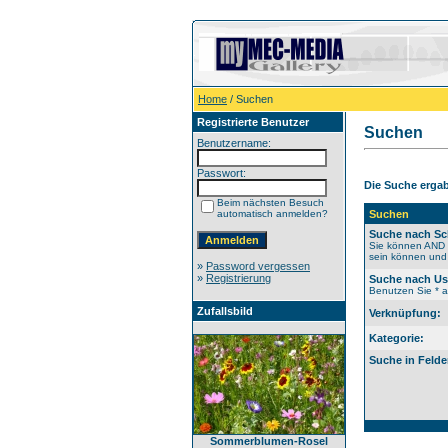
Home
/ Suchen
Registrierte Benutzer
Suchen
Benutzername:
Passwort:
Die Suche ergab 
Beim nächsten Besuch
automatisch anmelden?
Suchen
Suche nach Sc
Sie können AND b
sein können und 
»
Password vergessen
»
Registrierung
Suche nach U
Benutzen Sie * al
Zufallsbild
Verknüpfung:
Kategorie:
Suche in Felde
Sommerblumen-Rosel