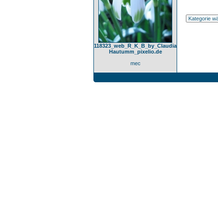
118323_web_R_K_B_by_Claudia
Hautumm_pixelio.de
mec