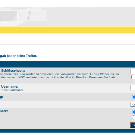
gab leider keine Treffer.
 Schlüsselwort:
ND benutzen, um Wörter zu definieren, die vorkommen müssen, OR für Wörter, die im
n können und NOT verbietet das nachfolgende Wort im Resultat. Benutzen Sie * als
 Username:
* als Platzhalter.
g:
ldern: