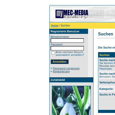
Home
/ Suchen
Registrierte Benutzer
Suchen
Benutzername:
Passwort:
Die Suche er
Beim nächsten Besuch
automatisch anmelden?
Suchen
Suche nach
Sie können A
Resultat sei
»
Password vergessen
Platzhalter.
»
Registrierung
Suche nach
Benutzen Sie 
Zufallsbild
Verknüpfun
Kategorie:
Suche in Fe