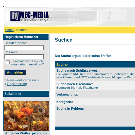
Home
/ Suchen
Registrierte Benutzer
Suchen
Benutzername:
Passwort:
Die Suche ergab leider keine Treffer.
Beim nächsten Besuch
automatisch anmelden?
Suchen
Suche nach Schlüsselwort:
Sie können AND benutzen, um Wörter zu definieren, die
sein können und NOT verbietet das nachfolgende Wort im
»
Password vergessen
»
Registrierung
Suche nach Username:
Benutzen Sie * als Platzhalter.
Zufallsbild
Verknüpfung:
Kategorie:
Suche in Feldern:
Angelika Wolter_pixelio.de