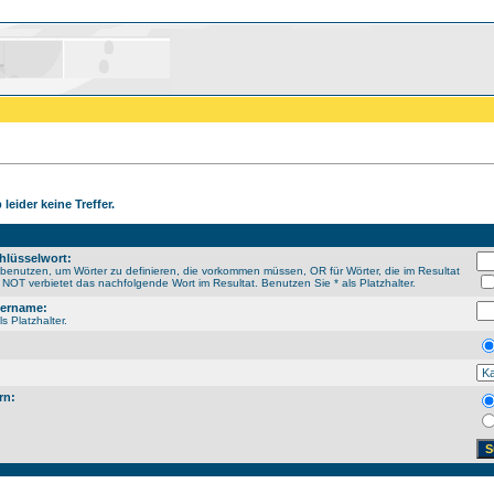
leider keine Treffer.
hlüsselwort:
enutzen, um Wörter zu definieren, die vorkommen müssen, OR für Wörter, die im Resultat
NOT verbietet das nachfolgende Wort im Resultat. Benutzen Sie * als Platzhalter.
sername:
s Platzhalter.
rn: