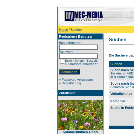
Home
/ Suchen
Registrierte Benutzer
Suchen
Benutzername:
Passwort:
Die Suche ergab 
Beim nächsten Besuch
automatisch anmelden?
Suchen
Suche nach Sc
Sie können AND b
sein können und 
»
Password vergessen
»
Registrierung
Suche nach U
Benutzen Sie * al
Zufallsbild
Verknüpfung:
Kategorie:
Suche in Felde
Sommerblumen-Rosel