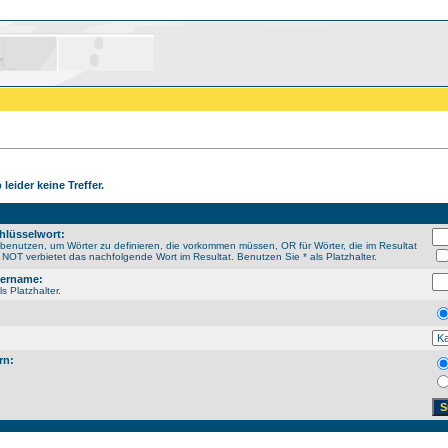
leider keine Treffer.
hlüsselwort:
enutzen, um Wörter zu definieren, die vorkommen müssen, OR für Wörter, die im Resultat
NOT verbietet das nachfolgende Wort im Resultat. Benutzen Sie * als Platzhalter.
sername:
s Platzhalter.
rn: