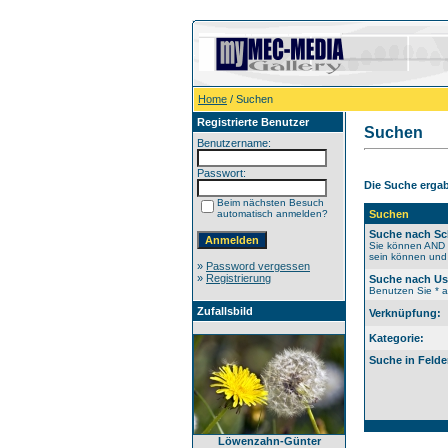
Home
/ Suchen
Registrierte Benutzer
Suchen
Benutzername:
Passwort:
Die Suche ergab 
Beim nächsten Besuch
automatisch anmelden?
Suchen
Suche nach Sc
Sie können AND b
sein können und 
»
Password vergessen
»
Registrierung
Suche nach U
Benutzen Sie * al
Zufallsbild
Verknüpfung:
Kategorie:
Suche in Felde
Löwenzahn-Günter