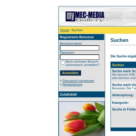
Home
/ Suchen
Registrierte Benutzer
Suchen
Benutzername:
Passwort:
Die Suche ergab 
Beim nächsten Besuch
automatisch anmelden?
Suchen
Suche nach Sc
Sie können AND b
sein können und 
»
Password vergessen
»
Registrierung
Suche nach U
Benutzen Sie * al
Zufallsbild
Verknüpfung:
Kategorie:
Suche in Felde