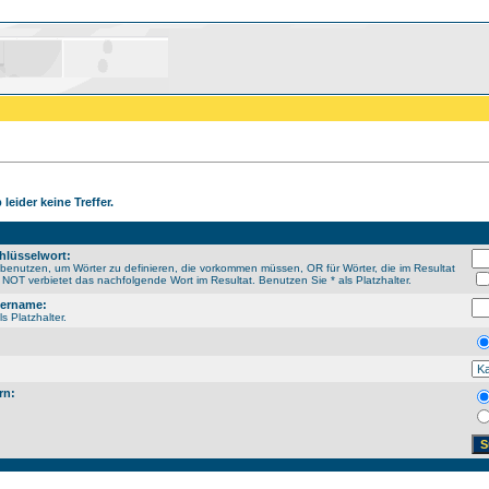
leider keine Treffer.
hlüsselwort:
enutzen, um Wörter zu definieren, die vorkommen müssen, OR für Wörter, die im Resultat
NOT verbietet das nachfolgende Wort im Resultat. Benutzen Sie * als Platzhalter.
sername:
s Platzhalter.
rn: