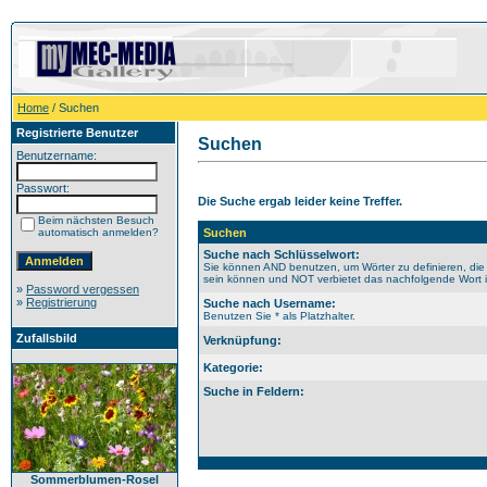
Home
/ Suchen
Registrierte Benutzer
Suchen
Benutzername:
Passwort:
Die Suche ergab leider keine Treffer.
Beim nächsten Besuch
automatisch anmelden?
Suchen
Suche nach Schlüsselwort:
Sie können AND benutzen, um Wörter zu definieren, die
sein können und NOT verbietet das nachfolgende Wort im
»
Password vergessen
»
Registrierung
Suche nach Username:
Benutzen Sie * als Platzhalter.
Zufallsbild
Verknüpfung:
Kategorie:
Suche in Feldern:
Sommerblumen-Rosel