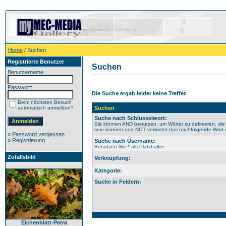
Home
/ Suchen
Registrierte Benutzer
Suchen
Benutzername:
Passwort:
Die Suche ergab leider keine Treffer.
Beim nächsten Besuch
automatisch anmelden?
Suchen
Suche nach Schlüsselwort:
Sie können AND benutzen, um Wörter zu definieren, die
sein können und NOT verbietet das nachfolgende Wort im
»
Password vergessen
»
Registrierung
Suche nach Username:
Benutzen Sie * als Platzhalter.
Zufallsbild
Verknüpfung:
Kategorie:
Suche in Feldern:
Eichenblatt-Petra