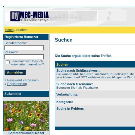
Home
/ Suchen
Registrierte Benutzer
Suchen
Benutzername:
Passwort:
Die Suche ergab leider keine Treffer.
Beim nächsten Besuch
automatisch anmelden?
Suchen
Suche nach Schlüsselwort:
Sie können AND benutzen, um Wörter zu definieren, die
sein können und NOT verbietet das nachfolgende Wort im
»
Password vergessen
»
Registrierung
Suche nach Username:
Benutzen Sie * als Platzhalter.
Zufallsbild
Verknüpfung:
Kategorie:
Suche in Feldern:
Sommerblumen-Rosel