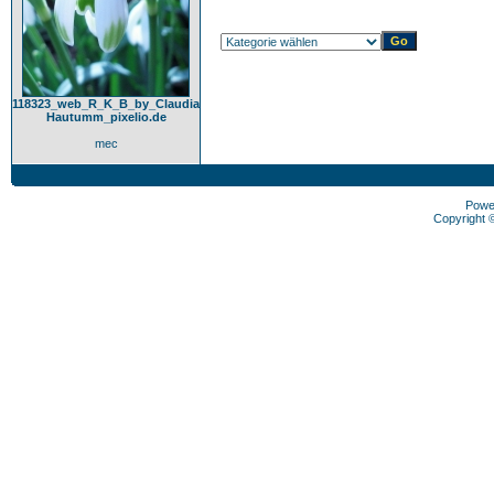
118323_web_R_K_B_by_Claudia
Hautumm_pixelio.de
mec
Powe
Copyright