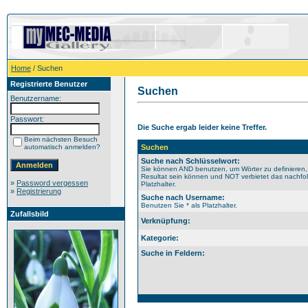
Home
/ Suchen
Registrierte Benutzer
Suchen
Benutzername:
Passwort:
Die Suche ergab leider keine Treffer.
Beim nächsten Besuch
automatisch anmelden?
Suchen
Suche nach Schlüsselwort:
Sie können AND benutzen, um Wörter zu definieren,
Resultat sein können und NOT verbietet das nachfol
»
Password vergessen
Platzhalter.
»
Registrierung
Suche nach Username:
Benutzen Sie * als Platzhalter.
Zufallsbild
Verknüpfung:
Kategorie:
Suche in Feldern: