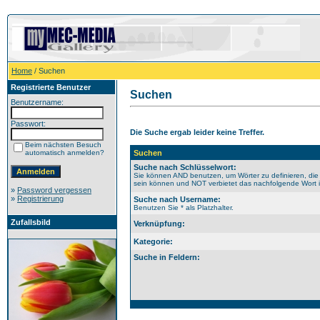
Home
/ Suchen
Registrierte Benutzer
Suchen
Benutzername:
Passwort:
Die Suche ergab leider keine Treffer.
Beim nächsten Besuch
automatisch anmelden?
Suchen
Suche nach Schlüsselwort:
Sie können AND benutzen, um Wörter zu definieren, die
sein können und NOT verbietet das nachfolgende Wort im
»
Password vergessen
»
Registrierung
Suche nach Username:
Benutzen Sie * als Platzhalter.
Zufallsbild
Verknüpfung:
Kategorie:
Suche in Feldern: