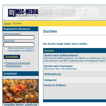
Home
/ Suchen
Registrierte Benutzer
Suchen
Benutzername:
Passwort:
Die Suche ergab leider keine Treffer.
Beim nächsten Besuch
automatisch anmelden?
Suchen
Suche nach Schlüsselwort:
Sie können AND benutzen, um Wörter zu definieren, die
sein können und NOT verbietet das nachfolgende Wort im
»
Password vergessen
»
Registrierung
Suche nach Username:
Benutzen Sie * als Platzhalter.
Zufallsbild
Verknüpfung:
Kategorie:
Suche in Feldern:
Angelika Wolter_pixelio.de