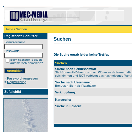
Home
/ Suchen
Registrierte Benutzer
Suchen
Benutzername:
Passwort:
Die Suche ergab leider keine Treffer.
Beim nächsten Besuch
automatisch anmelden?
Suchen
Suche nach Schlüsselwort:
Sie können AND benutzen, um Wörter zu definieren, die
sein können und NOT verbietet das nachfolgende Wort im
»
Password vergessen
»
Registrierung
Suche nach Username:
Benutzen Sie * als Platzhalter.
Zufallsbild
Verknüpfung:
Kategorie:
Suche in Feldern: