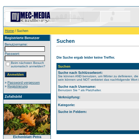
Home
/ Suchen
Registrierte Benutzer
Suchen
Benutzername:
Passwort:
Die Suche ergab leider keine Treffer.
Beim nächsten Besuch
automatisch anmelden?
Suchen
Suche nach Schlüsselwort:
Sie können AND benutzen, um Wörter zu definieren, die
sein können und NOT verbietet das nachfolgende Wort im
»
Password vergessen
»
Registrierung
Suche nach Username:
Benutzen Sie * als Platzhalter.
Zufallsbild
Verknüpfung:
Kategorie:
Suche in Feldern:
Eichenblatt-Petra