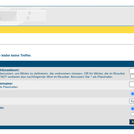
leider keine Treffer.
hlüsselwort:
enutzen, um Wörter zu definieren, die vorkommen müssen, OR für Wörter, die im Resultat
NOT verbietet das nachfolgende Wort im Resultat. Benutzen Sie * als Platzhalter.
sername:
s Platzhalter.
rn: