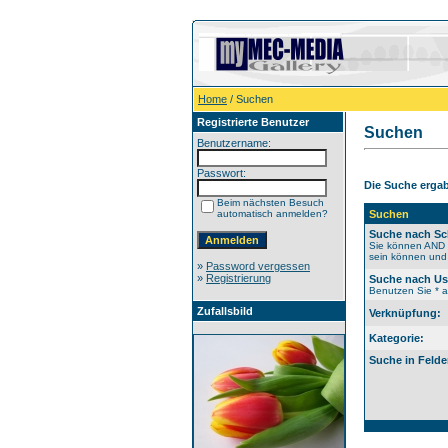
Home
/ Suchen
Registrierte Benutzer
Suchen
Benutzername:
Passwort:
Die Suche ergab 
Beim nächsten Besuch
automatisch anmelden?
Suchen
Suche nach Sc
Sie können AND b
sein können und 
»
Password vergessen
»
Registrierung
Suche nach U
Benutzen Sie * al
Zufallsbild
Verknüpfung:
Kategorie:
Suche in Felde