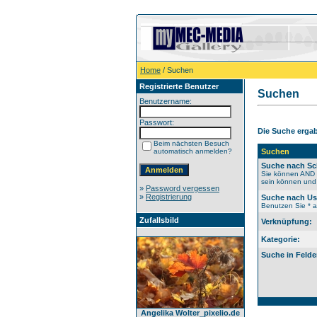
Home
/ Suchen
Registrierte Benutzer
Suchen
Benutzername:
Passwort:
Die Suche ergab 
Beim nächsten Besuch
automatisch anmelden?
Suchen
Suche nach Sc
Sie können AND b
sein können und 
»
Password vergessen
»
Registrierung
Suche nach U
Benutzen Sie * al
Zufallsbild
Verknüpfung:
Kategorie:
Suche in Felde
Angelika Wolter_pixelio.de