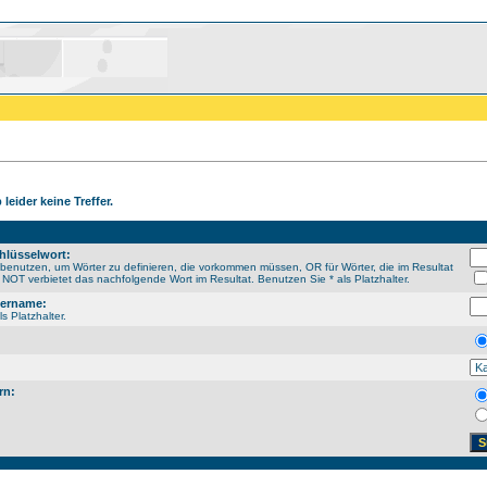
leider keine Treffer.
hlüsselwort:
enutzen, um Wörter zu definieren, die vorkommen müssen, OR für Wörter, die im Resultat
NOT verbietet das nachfolgende Wort im Resultat. Benutzen Sie * als Platzhalter.
sername:
s Platzhalter.
rn: