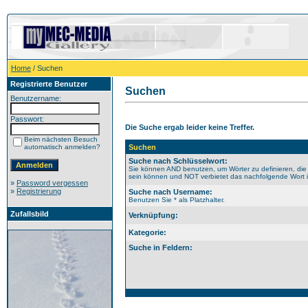
Home
/ Suchen
Registrierte Benutzer
Suchen
Benutzername:
Passwort:
Die Suche ergab leider keine Treffer.
Beim nächsten Besuch
automatisch anmelden?
Suchen
Suche nach Schlüsselwort:
Sie können AND benutzen, um Wörter zu definieren, die
sein können und NOT verbietet das nachfolgende Wort im
»
Password vergessen
»
Registrierung
Suche nach Username:
Benutzen Sie * als Platzhalter.
Zufallsbild
Verknüpfung:
Kategorie:
Suche in Feldern: