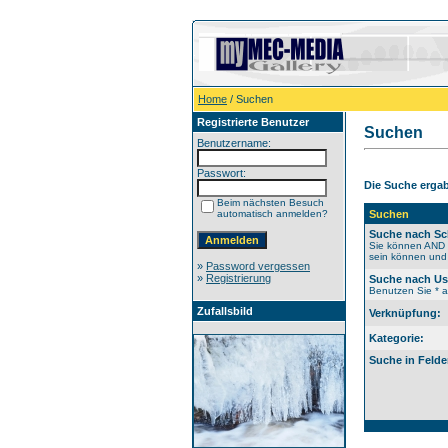
Home
/ Suchen
Registrierte Benutzer
Suchen
Benutzername:
Passwort:
Die Suche ergab 
Beim nächsten Besuch
automatisch anmelden?
Suchen
Suche nach Sc
Sie können AND b
sein können und 
»
Password vergessen
»
Registrierung
Suche nach U
Benutzen Sie * al
Zufallsbild
Verknüpfung:
Kategorie:
Suche in Felde