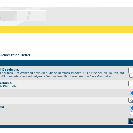
leider keine Treffer.
hlüsselwort:
enutzen, um Wörter zu definieren, die vorkommen müssen, OR für Wörter, die im Resultat
NOT verbietet das nachfolgende Wort im Resultat. Benutzen Sie * als Platzhalter.
sername:
s Platzhalter.
rn: