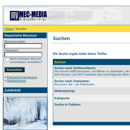
Home
/ Suchen
Registrierte Benutzer
Suchen
Benutzername:
Passwort:
Die Suche ergab leider keine Treffer.
Beim nächsten Besuch
automatisch anmelden?
Suchen
Suche nach Schlüsselwort:
Sie können AND benutzen, um Wörter zu definieren, die
sein können und NOT verbietet das nachfolgende Wort im
»
Password vergessen
»
Registrierung
Suche nach Username:
Benutzen Sie * als Platzhalter.
Zufallsbild
Verknüpfung:
Kategorie:
Suche in Feldern: