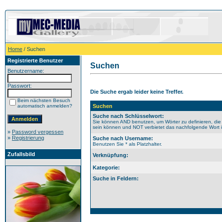
Home
/ Suchen
Registrierte Benutzer
Suchen
Benutzername:
Passwort:
Die Suche ergab leider keine Treffer.
Beim nächsten Besuch
automatisch anmelden?
Suchen
Suche nach Schlüsselwort:
Sie können AND benutzen, um Wörter zu definieren, die
sein können und NOT verbietet das nachfolgende Wort im
»
Password vergessen
»
Registrierung
Suche nach Username:
Benutzen Sie * als Platzhalter.
Zufallsbild
Verknüpfung:
Kategorie:
Suche in Feldern: