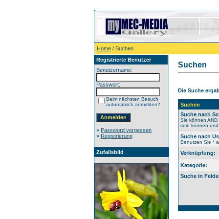
Home
/ Suchen
Registrierte Benutzer
Suchen
Benutzername:
Passwort:
Die Suche ergab 
Beim nächsten Besuch
automatisch anmelden?
Suchen
Suche nach Sc
Sie können AND b
sein können und 
»
Password vergessen
»
Registrierung
Suche nach U
Benutzen Sie * al
Zufallsbild
Verknüpfung:
Kategorie:
Suche in Felde