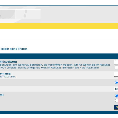
leider keine Treffer.
hlüsselwort:
enutzen, um Wörter zu definieren, die vorkommen müssen, OR für Wörter, die im Resultat
NOT verbietet das nachfolgende Wort im Resultat. Benutzen Sie * als Platzhalter.
sername:
s Platzhalter.
rn: