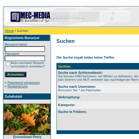
Home
/ Suchen
Registrierte Benutzer
Suchen
Benutzername:
Passwort:
Die Suche ergab leider keine Treffer.
Beim nächsten Besuch
automatisch anmelden?
Suchen
Suche nach Schlüsselwort:
Sie können AND benutzen, um Wörter zu definieren, die
sein können und NOT verbietet das nachfolgende Wort im
»
Password vergessen
»
Registrierung
Suche nach Username:
Benutzen Sie * als Platzhalter.
Zufallsbild
Verknüpfung:
Kategorie:
Suche in Feldern:
Eichenblatt-Petra