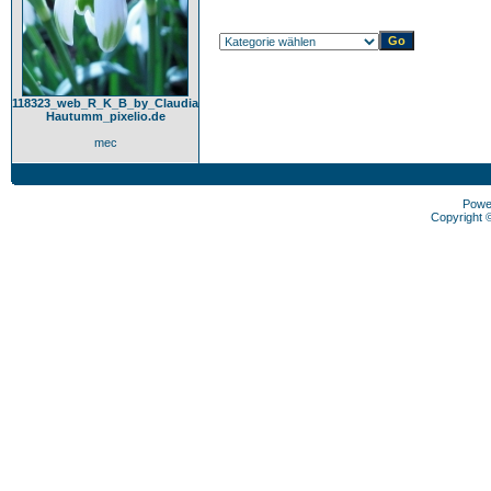
118323_web_R_K_B_by_Claudia
Hautumm_pixelio.de
mec
Powe
Copyright