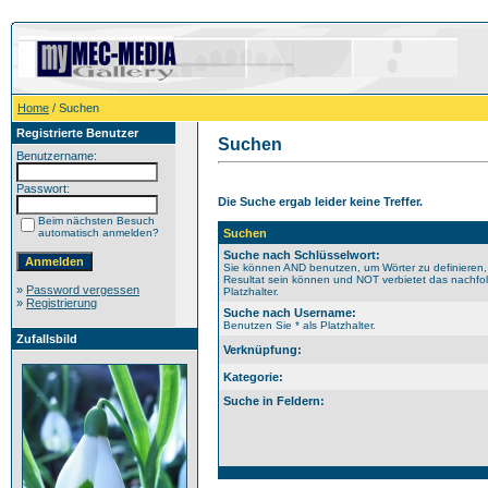
Home
/ Suchen
Registrierte Benutzer
Suchen
Benutzername:
Passwort:
Die Suche ergab leider keine Treffer.
Beim nächsten Besuch
automatisch anmelden?
Suchen
Suche nach Schlüsselwort:
Sie können AND benutzen, um Wörter zu definieren,
Resultat sein können und NOT verbietet das nachfol
»
Password vergessen
Platzhalter.
»
Registrierung
Suche nach Username:
Benutzen Sie * als Platzhalter.
Zufallsbild
Verknüpfung:
Kategorie:
Suche in Feldern: