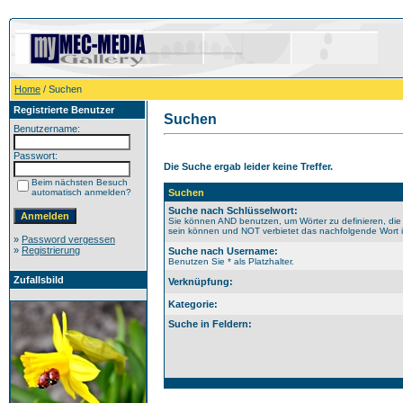
Home
/ Suchen
Registrierte Benutzer
Suchen
Benutzername:
Passwort:
Die Suche ergab leider keine Treffer.
Beim nächsten Besuch
automatisch anmelden?
Suchen
Suche nach Schlüsselwort:
Sie können AND benutzen, um Wörter zu definieren, die
sein können und NOT verbietet das nachfolgende Wort im
»
Password vergessen
»
Registrierung
Suche nach Username:
Benutzen Sie * als Platzhalter.
Zufallsbild
Verknüpfung:
Kategorie:
Suche in Feldern: