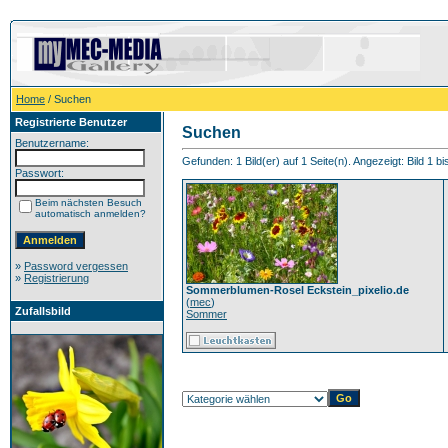
Home
/ Suchen
Registrierte Benutzer
Suchen
Benutzername:
Gefunden: 1 Bild(er) auf 1 Seite(n). Angezeigt: Bild 1 bi
Passwort:
Beim nächsten Besuch
automatisch anmelden?
»
Password vergessen
»
Registrierung
Sommerblumen-Rosel Eckstein_pixelio.de
(
mec
)
Zufallsbild
Sommer